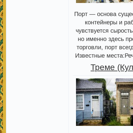
Порт — основа сущес
контейнеры и ра
чувствуется сырость
но именно здесь п
торговли, порт все
Известные места:Ре
Треме (Ку