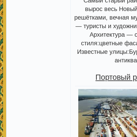
Самый старый рай
вырос весь Новый
решётками, вечная му
— туристы и художни
Архитектура — с
стиля:цветные фас
Известные улицы:Бур
антиква
Портовый р