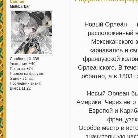
Caiman
Multibarbar
Новый Орлеа́н — 
расположенный в
Мексиканского з
карнавалов и см
французской колон
Сообщений:
339
Уважение:
+40
Орлеанского. В тече
Позитив:
+74
Провел на форуме:
обратно, а в 1803 
5 дней 21 час
Последний визит:
Вчера 11:22
Новый Орлеан бы
Америки. Через него
Европой и Кариб
французск
Особое место в ист
значительную час