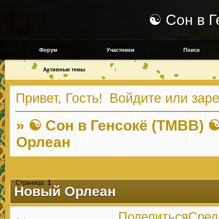
☯ Сон в Г
Форум
Участники
Поиск
Активные темы
Привет, Гость!
Войдите
или
заре
»
☯ Сон в Генсокё (TMBB) 
Орлеан
Страница:
1
Новый Орлеан
Поделиться
Среда