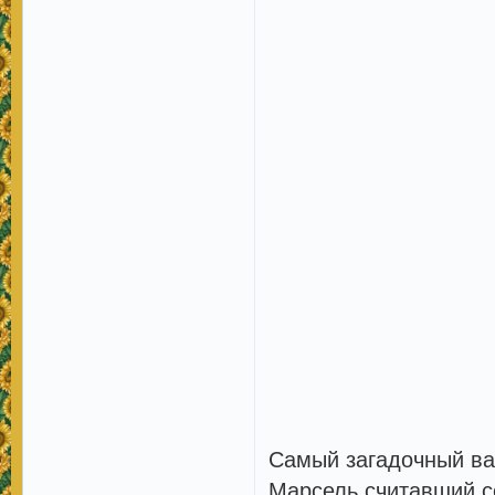
Самый загадочный ва
Марсель,считавший се