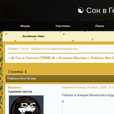
☯ Сон в Г
Форум
Участники
Поиск
Активные темы
Привет, Гость!
Войдите
или
зарегистрируйтесь
.
»
☯ Сон в Генсокё (TMBB) ☯
»
Колонка Мастера
»
Районы Нео-
Страница:
1
Районы Нео-Осаки
Kanerou
Поделиться
Среда, 25 марта, 2026г. 11:4
Администратор
Районы и локации Мегаполиса буд
0