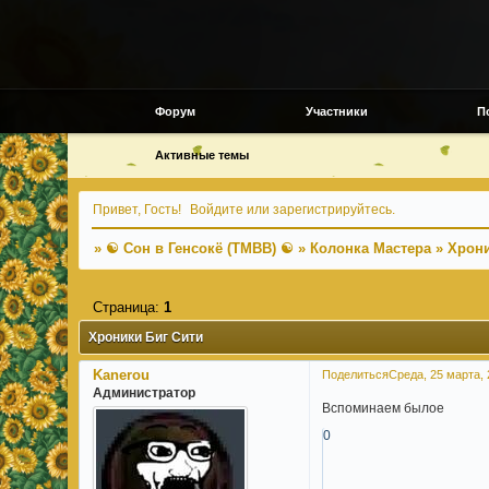
Форум
Участники
П
Активные темы
Привет, Гость!
Войдите
или
зарегистрируйтесь
.
»
☯ Сон в Генсокё (TMBB) ☯
»
Колонка Мастера
»
Хрони
Страница:
1
Хроники Биг Сити
Kanerou
Поделиться
Среда, 25 марта, 
Администратор
Вспоминаем былое
0