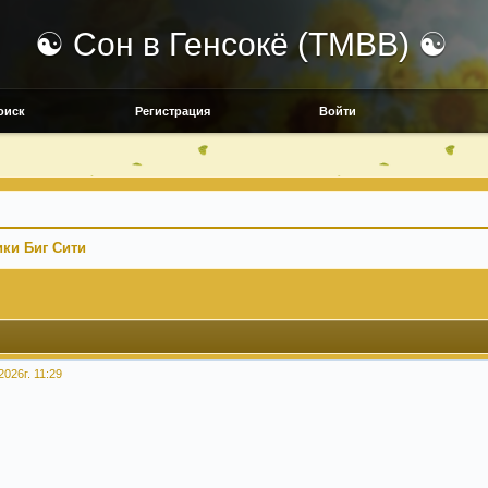
☯ Сон в Генсокё (TMBB) ☯
оиск
Регистрация
Войти
ки Биг Сити
2026г. 11:29