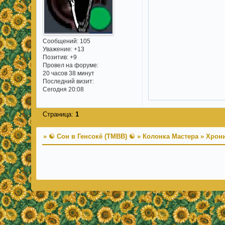
Сообщений:
105
Уважение:
+13
Позитив:
+9
Провел на форуме:
20 часов 38 минут
Последний визит:
Сегодня 20:08
Страница:
1
»
☯ Сон в Генсокё (TMBB) ☯
»
Колонка Мастера
»
Хрони